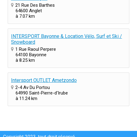
21 Rue Des Barthes
64600 Anglet
à 7.07 km
INTERSPORT Bayonne & Location Vélo, Surf et Ski /
Snowboard
1 Rue Raoul Perpere
64100 Bayonne
à 8.25 km
Intersport OUTLET Ametzondo
2-4 Av Du Portou
64990 Saint-Pierre-d'Irube
à 11.24 km
Copyright 2023, tout droit réservé