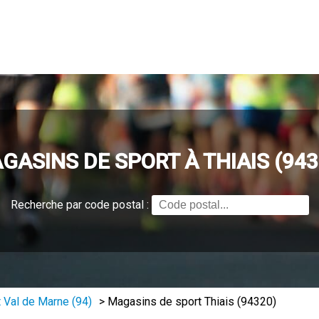
GASINS DE SPORT À THIAIS (943
Recherche par code postal :
 Val de Marne (94)
>
Magasins de sport Thiais (94320)