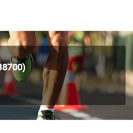
38700)