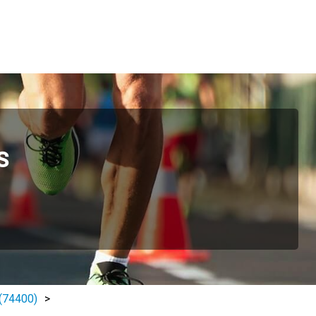
S
(74400)
>